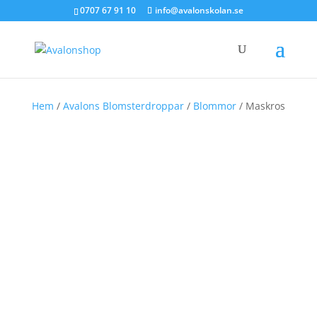
0707 67 91 10
info@avalonskolan.se
Hem
/
Avalons Blomsterdroppar
/
Blommor
/ Maskros