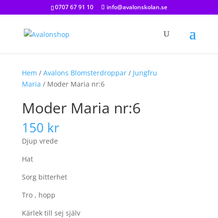
0707 67 91 10
info@avalonskolan.se
Hem
/
Avalons Blomsterdroppar
/
Jungfru
Maria
/ Moder Maria nr:6
Moder Maria nr:6
150
kr
Djup vrede
Hat
Sorg bitterhet
Tro , hopp
Kärlek till sej själv